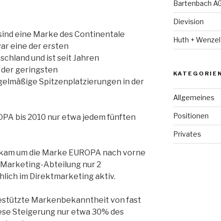
Bartenbach A
Dievision
ind eine Marke des Continentale
Huth + Wenzel
ar eine der ersten
chland und ist seit Jahren
 der geringsten
KATEGORIE
elmäßige Spitzenplatzierungen in der
Allgemeines
Positionen
PA bis 2010 nur etwa jedem fünften
Privates
le kam um die Marke EUROPA nach vorne
 Marketing-Abteilung nur 2
lich im Direktmarketing aktiv.
estützte Markenbekanntheit von fast
iese Steigerung nur etwa 30% des