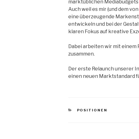
marktüblichen Mediabudgets 
Auch weil es mir (und dem von
eine überzeugende Markenstor
entwickeln und bei der Ges
klaren Fokus auf kreative Exze
Dabei arbeiten wir mit einem
zusammen.
Der erste Relaunch unserer In
einen neuen Marktstandard f
KATEGORIEN
POSITIONEN